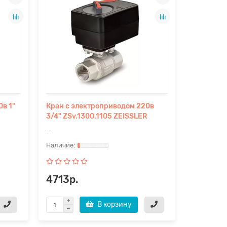
в 1"
Кран с электроприводом 220в
3/4" ZSv.1300.1105 ZEISSLER
..
4713р.
В корзину