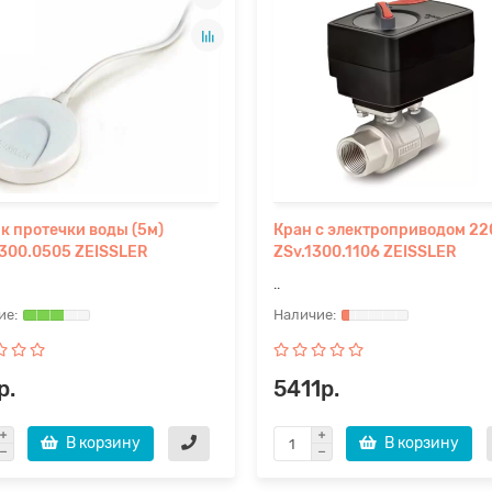
к протечки воды (5м)
Кран с электроприводом 220
300.0505 ZEISSLER
ZSv.1300.1106 ZEISSLER
..
р.
5411р.
В корзину
В корзину