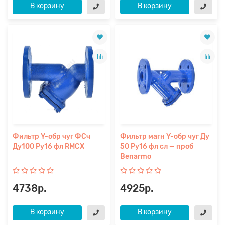
В корзину
В корзину
Фильтр Y-обр чуг ФСч
Фильтр магн Y-обр чуг Ду
Ду100 Ру16 фл RMCX
50 Ру16 фл сл — проб
Benarmo
4738р.
4925р.
В корзину
В корзину