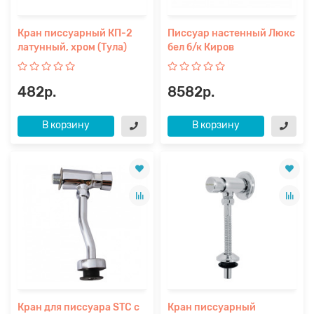
Кран писсуарный КП-2
Писсуар настенный Люкс
латунный, хром (Тула)
бел б/к Киров
482р.
8582р.
В корзину
В корзину
Кран для писсуара STC с
Кран писсуарный