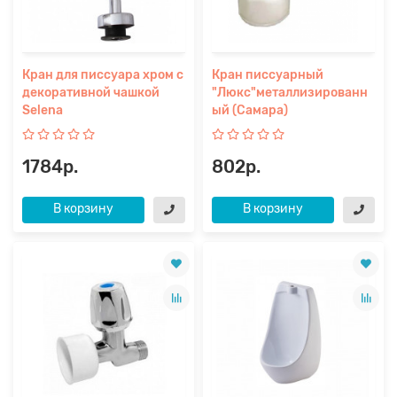
Кран для писсуара хром с
Кран писсуарный
декоративной чашкой
"Люкс"металлизированн
Selena
ый (Самара)
1784р.
802р.
В корзину
В корзину