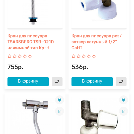
Кран для писсуара
Кран для писсуара рез/
TSARSBERG TSB-021D
затвор латунный 1/2"
нажимной тип Кр-Н
СаНТ
755р.
536р.
В корзину
В корзину