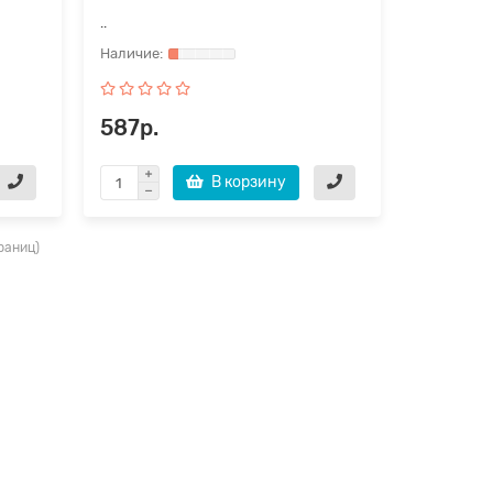
..
587р.
В корзину
траниц)