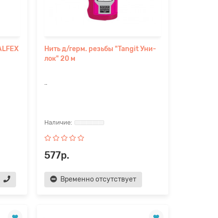
ALFEX
Нить д/герм. резьбы "Tangit Уни-
лок" 20 м
..
577р.
Временно отсутствует