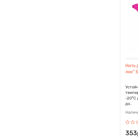
Нить 
лок" 
Устой
темпер
-20°С 
до..
353