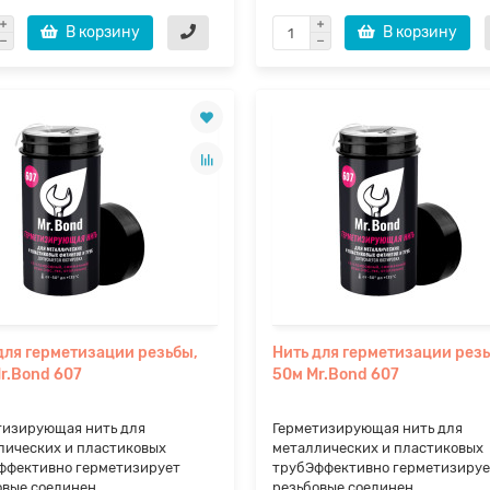
В корзину
В корзину
для герметизации резьбы,
Нить для герметизации рез
r.Bond 607
50м Mr.Bond 607
тизирующая нить для
Герметизирующая нить для
лических и пластиковых
металлических и пластиковых
ффективно герметизирует
трубЭффективно герметизируе
вые соединен..
резьбовые соединен..