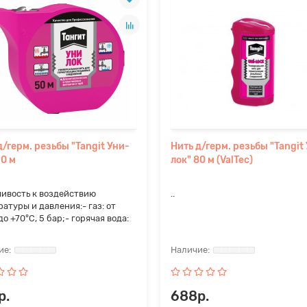
д/герм. резьбы "Tangit Уни-
Нить д/герм. резьбы "Tangit
50 м
лок" 80 м (ValTec)
чивость к воздействию
..
атуры и давления:- газ: от
до +70°С, 5 бар;- горячая вода:
р.
688р.