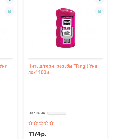
 Уни-
Нить д/герм. резьбы "Tangit Уни-
лок" 100м
..
1174р.