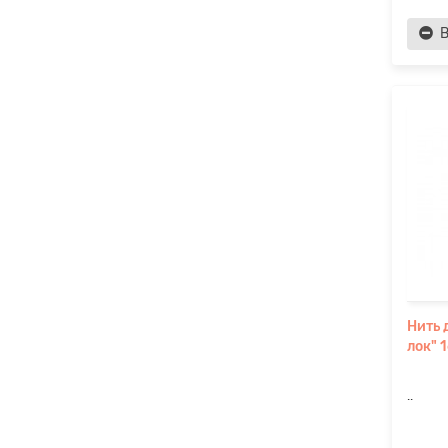
В
Нить 
лок" 
..