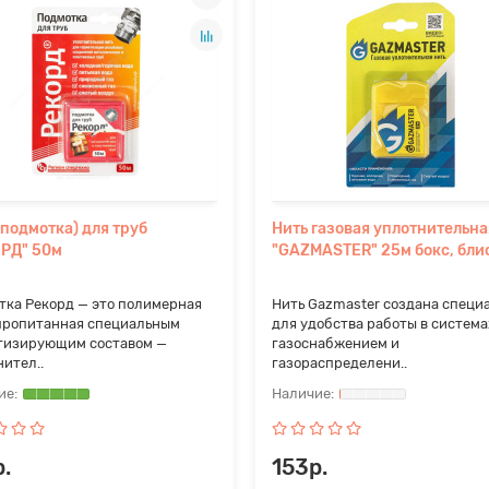
(подмотка) для труб
Нить газовая уплотнительна
РД" 50м
"GAZMASTER" 25м бокс, бли
тка Рекорд — это полимерная
Нить Gazmaster создана специ
 пропитанная специальным
для удобства работы в система
тизирующим составом —
газоснабжением и
ител..
газораспределени..
.
153р.