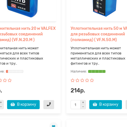
нительная нить 20 м VALFEX
Уплотнительная нить 50 м V
езьбовых соединений
для резьбовых соединений
амид) (VF.N.20.M )
(полиамид) ( VF.N.50.M)
нительная нить может
Уплотнительная нить может
няться для всех типов
применяться для всех типов
лических и пластиковых
металлических и пластиковых
ов и тру..
фитингов и тру..
.
214р.
В корзину
В корзину