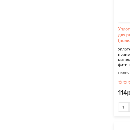
Уплот
для р
(поли
Уплот
приме
метал
фитинг
114р