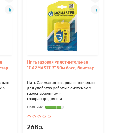
я
Нить газовая уплотнительная
стер
"GAZMASTER" 50м бокс, блистер
ально
Нить Gazmaster создана специально
х с
для удобства работы в системах с
газоснабжением и
газораспределени..
268р.