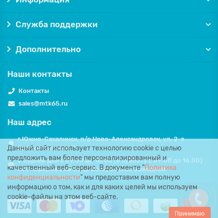
Служба поддержки
Дополнительно
Наши контакты
Контакты
sales@mtk65.ru
Наш адрес
г.Южно-Сахалинск, п/р Ново-Александровск, ул. 2-я
Данный сайт использует технологию cookie с целью
Красносельская, 7.
предложить вам более персонализированный и
в будние дни с 09.00 до 18.00 (в субботу с 09.00 до 16.00)
качественный веб-сервис. В документе "
Политика
без перерыва на обед. Воскресенье выходной
конфиденциальности
" мы предоставим вам полную
информацию о том, как и для каких целей мы используем
cookie-файлы на этом веб-сайте.
Принимаю