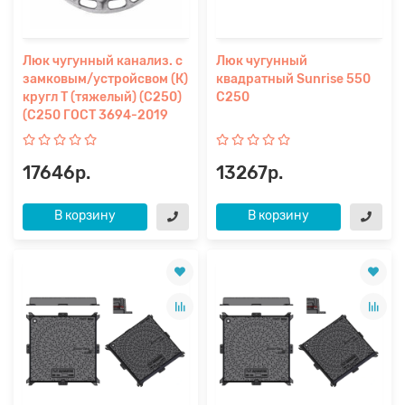
Люк чугунный канализ. с
Люк чугунный
замковым/устройсвом (К)
квадратный Sunrise 550
кругл Т (тяжелый) (С250)
С250
(С250 ГОСТ 3694-2019
17646р.
13267р.
В корзину
В корзину