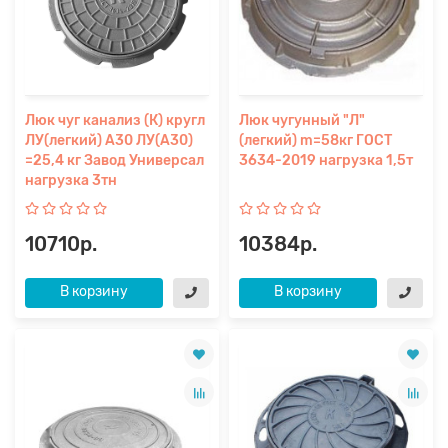
Люк чуг канализ (К) кругл
Люк чугунный "Л"
ЛУ(легкий) А30 ЛУ(А30)
(легкий) m=58кг ГОСТ
=25,4 кг Завод Универсал
3634-2019 нагрузка 1,5т
нагрузка 3тн
10710р.
10384р.
В корзину
В корзину