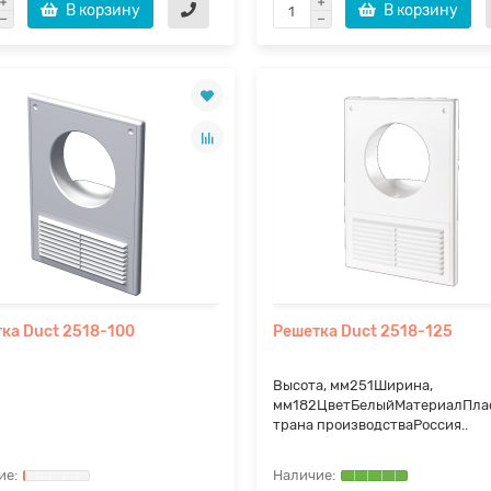
В корзину
В корзину
ка Duct 2518-100
Решетка Duct 2518-125
Высота, мм251Ширина,
мм182ЦветБелыйМатериалПла
трана производстваРоссия..