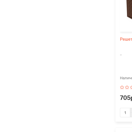
Решет
..
705