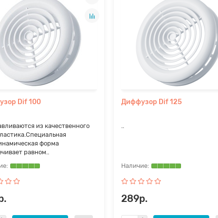
зор Dif 100
Диффузор Dif 125
авливаются из качественного
..
ластика.Специальная
инамическая форма
чивает равном..
р.
289р.