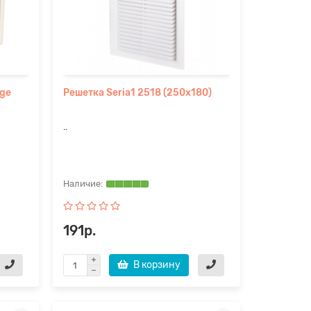
age
Решетка Seria1 2518 (250х180)
..
191р.
В корзину