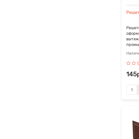
Решет
Решет
оформ
вытяж
промы
145р