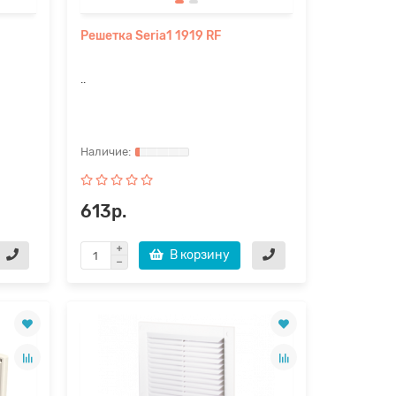
Решетка Seria1 1919 RF
..
613р.
В корзину