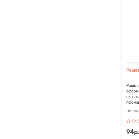
Решет
Решет
оформ
вытяж
промы
94р