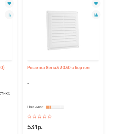
70)
Решетка Seria3 3030 с бортом
..
стикС
531р.