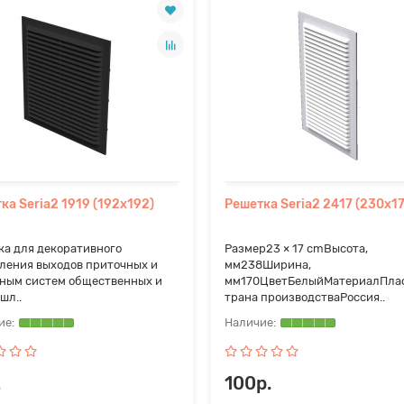
ка Seria2 1919 (192х192)
Решетка Seria2 2417 (230х1
ка для декоративного
Размер23 × 17 cmВысота,
ления выходов приточных и
мм238Ширина,
ным систем общественных и
мм170ЦветБелыйМатериалПла
шл..
трана производстваРоссия..
.
100р.