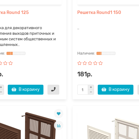
ка Round 125
Решетка Round1 150
ка для декоративного
..
ления выходов приточных и
ным систем общественных и
шленных..
.
181р.
В корзину
В корзину