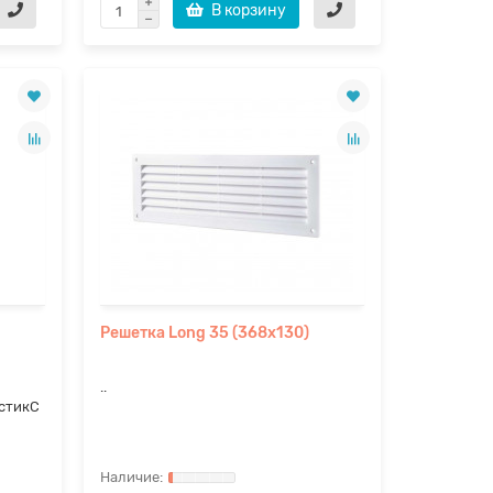
В корзину
Решетка Long 35 (368х130)
..
стикС