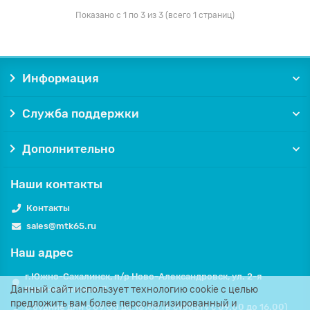
Показано с 1 по 3 из 3 (всего 1 страниц)
Информация
Служба поддержки
Дополнительно
Наши контакты
Контакты
sales@mtk65.ru
Наш адрес
г.Южно-Сахалинск, п/р Ново-Александровск, ул. 2-я
Данный сайт использует технологию cookie с целью
Красносельская, 7.
предложить вам более персонализированный и
в будние дни с 09.00 до 18.00 (в субботу с 09.00 до 16.00)