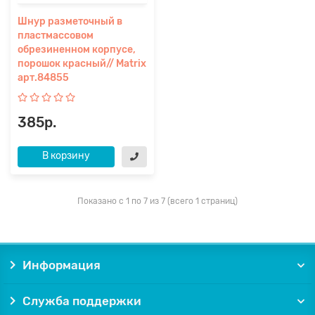
Шнур разметочный в
пластмассовом
обрезиненном корпусе,
порошок красный// Matrix
арт.84855
385р.
В корзину
Показано с 1 по 7 из 7 (всего 1 страниц)
Информация
Служба поддержки