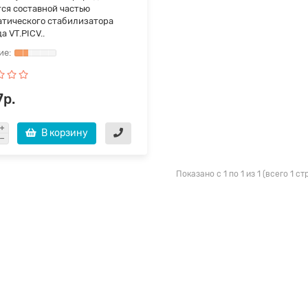
тся составной частью
атического стабилизатора
а VT.PICV..
7р.
В корзину
Показано с 1 по 1 из 1 (всего 1 с