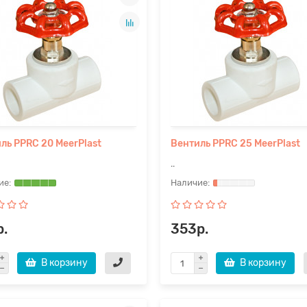
ль PPRC 20 MeerPlast
Вентиль PPRC 25 MeerPlast
..
р.
353р.
В корзину
В корзину