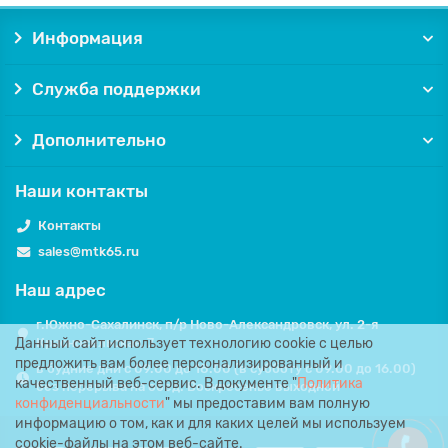
Информация
Служба поддержки
Дополнительно
Наши контакты
Контакты
sales@mtk65.ru
Наш адрес
г.Южно-Сахалинск, п/р Ново-Александровск, ул. 2-я
Данный сайт использует технологию cookie с целью
Красносельская, 7.
предложить вам более персонализированный и
в будние дни с 09.00 до 18.00 (в субботу с 09.00 до 16.00)
качественный веб-сервис. В документе "
Политика
без перерыва на обед. Воскресенье выходной
конфиденциальности
" мы предоставим вам полную
информацию о том, как и для каких целей мы используем
cookie-файлы на этом веб-сайте.