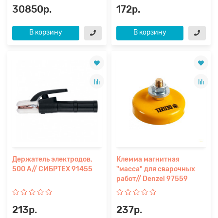
30850р.
172р.
В корзину
В корзину
Держатель электродов,
Клемма магнитная
500 А// СИБРТЕХ 91455
"масса" для сварочных
работ// Denzel 97559
213р.
237р.