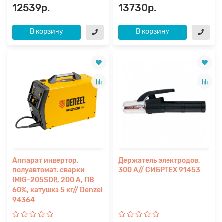
12539р.
13730р.
В корзину
В корзину
Аппарат инвертор.
Держатель электродов,
полуавтомат. cварки
300 А// СИБРТЕХ 91453
IMIG-205SDR, 200 А, ПВ
60%, катушка 5 кг// Denzel
94364