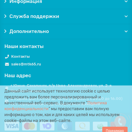
Информация
Служба поддержки
Дополнительно
Наши контакты
Контакты
sales@mtk65.ru
Наш адрес
г.Южно-Сахалинск, п/р Ново-Александровск, ул. 2-я
Данный сайт использует технологию cookie с целью
Красносельская, 7.
предложить вам более персонализированный и
в будние дни с 09.00 до 18.00 (в субботу с 09.00 до 16.00)
качественный веб-сервис. В документе "
Политика
без перерыва на обед. Воскресенье выходной
конфиденциальности
" мы предоставим вам полную
информацию о том, как и для каких целей мы используем
cookie-файлы на этом веб-сайте.
Принимаю