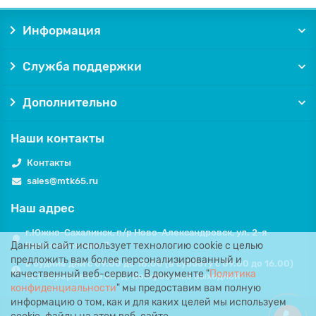
Информация
Служба поддержки
Дополнительно
Наши контакты
Контакты
sales@mtk65.ru
Наш адрес
г.Южно-Сахалинск, п/р Ново-Александровск, ул. 2-я
Данный сайт использует технологию cookie с целью
Красносельская, 7.
предложить вам более персонализированный и
в будние дни с 09.00 до 18.00 (в субботу с 09.00 до 16.00)
качественный веб-сервис. В документе "
Политика
без перерыва на обед. Воскресенье выходной
конфиденциальности
" мы предоставим вам полную
информацию о том, как и для каких целей мы используем