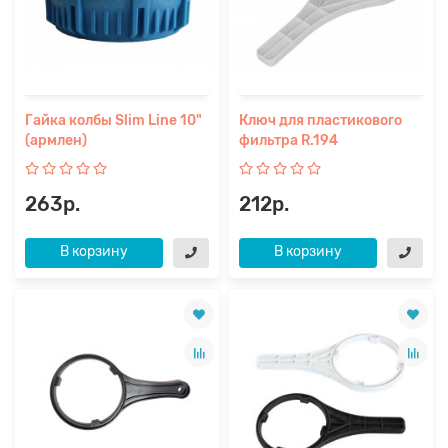
Гайка колбы Slim Line 10"
Ключ для пластикового
(армлен)
фильтра R.194
263р.
212р.
В корзину
В корзину