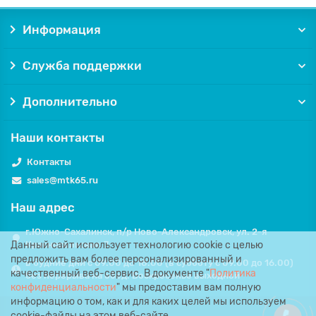
Информация
Служба поддержки
Дополнительно
Наши контакты
Контакты
sales@mtk65.ru
Наш адрес
г.Южно-Сахалинск, п/р Ново-Александровск, ул. 2-я
Данный сайт использует технологию cookie с целью
Красносельская, 7.
предложить вам более персонализированный и
в будние дни с 09.00 до 18.00 (в субботу с 09.00 до 16.00)
качественный веб-сервис. В документе "
Политика
без перерыва на обед. Воскресенье выходной
конфиденциальности
" мы предоставим вам полную
информацию о том, как и для каких целей мы используем
cookie-файлы на этом веб-сайте.