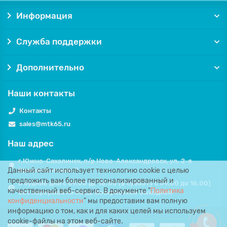
Информация
Служба поддержки
Дополнительно
Наши контакты
Контакты
sales@mtk65.ru
Наш адрес
г.Южно-Сахалинск, п/р Ново-Александровск, ул. 2-я
Данный сайт использует технологию cookie с целью
Красносельская, 7.
предложить вам более персонализированный и
в будние дни с 09.00 до 18.00 (в субботу с 09.00 до 16.00)
качественный веб-сервис. В документе "
Политика
без перерыва на обед. Воскресенье выходной
конфиденциальности
" мы предоставим вам полную
информацию о том, как и для каких целей мы используем
cookie-файлы на этом веб-сайте.