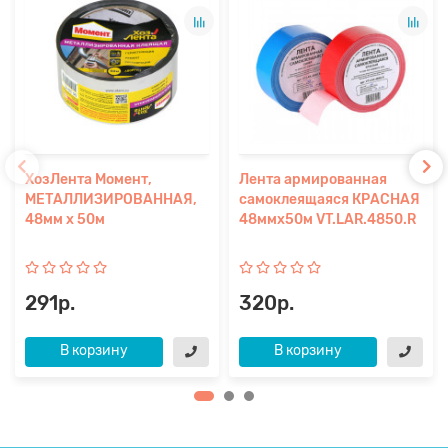
ХозЛента Момент,
Лента армированная
МЕТАЛЛИЗИРОВАННАЯ,
самоклеящаяся КРАСНАЯ
48мм х 50м
48ммх50м VT.LAR.4850.R
291р.
320р.
В корзину
В корзину