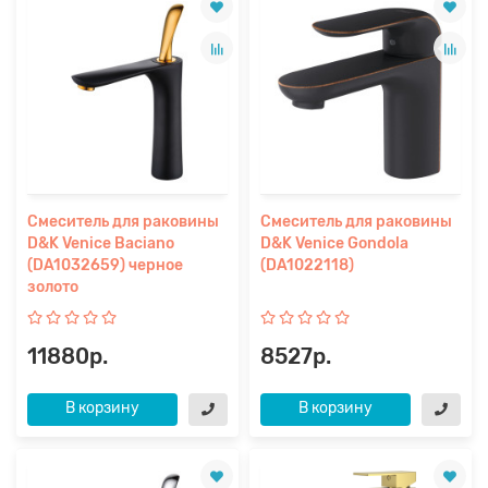
Смеситель для раковины
Смеситель для раковины
D&K Venice Baciano
D&K Venice Gondola
(DA1032659) черное
(DA1022118)
золото
11880р.
8527р.
В корзину
В корзину