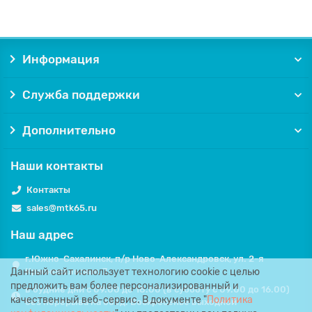
Информация
Служба поддержки
Дополнительно
Наши контакты
Контакты
sales@mtk65.ru
Наш адрес
г.Южно-Сахалинск, п/р Ново-Александровск, ул. 2-я
Данный сайт использует технологию cookie с целью
Красносельская, 7.
предложить вам более персонализированный и
в будние дни с 09.00 до 18.00 (в субботу с 09.00 до 16.00)
качественный веб-сервис. В документе "
Политика
без перерыва на обед. Воскресенье выходной