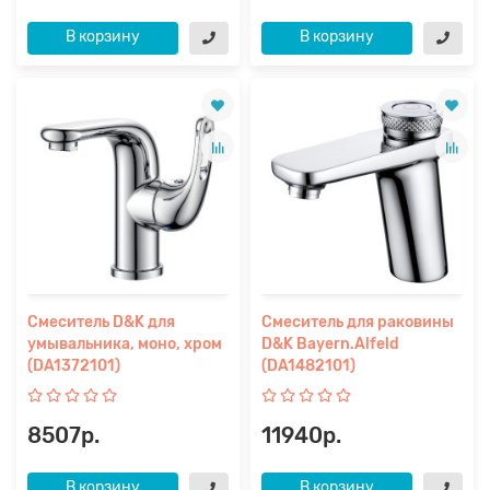
В корзину
В корзину
Смеситель D&K для
Смеситель для раковины
умывальника, моно, хром
D&K Bayern.Alfeld
(DA1372101)
(DA1482101)
8507р.
11940р.
В корзину
В корзину